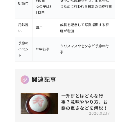
月5日
健やかな成長を祈り、邪気を払
初節句
女の子は3
うために行われる日本の伝統行事
月3日
月齢祝
成長を記念して写真撮影する家
毎月
い
庭が増加
季節の
クリスマスや七夕など季節の行
イベン
年中行事
事
ト
一升餅とはどんな行
事？意味ややり方、お
餅の重さなどを解説！
2026.02.17