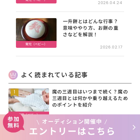
2026.04.24
一升餅とはどんな行事？
意味ややり方、お餅の重
さなどを解説！
育児（ベビー）
2026.02.17
よく読まれている記事
魔の三週目はいつまで続く？魔の
三週目とは何かや乗り越えるため
のポイントを紹介
育児（ベビー）
2026.01.20
お食い初め（百日祝い）とは？い
つやる？やり方や順番・服装・メ