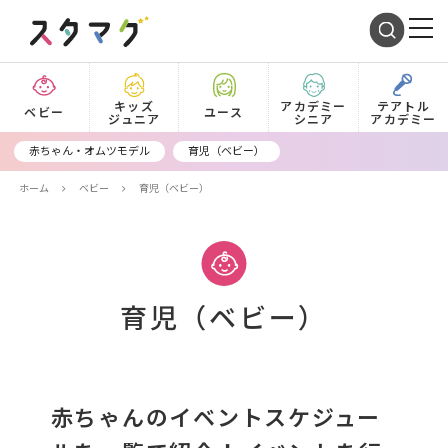
キッズ
アカデミー
テアトル
ベビー
ユース
ジュニア
シニア
アカデミー
赤ちゃん・オムツモデル
育児（ベビー）
ホーム
ベビー
育児（ベビー）
育児
面接・オーディション
芸能事務所
赤ちゃんモデル
キッズモデル
育児（ベビー）
テアトルアカデミー
声優
VTuber
履歴書・エントリーシート
シニア
オムツモデル
K-POP
赤ちゃんのイベントスケジュー