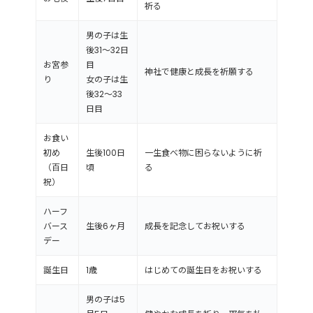
祈る
男の子は生
後31～32日
お宮参
目
神社で健康と成長を祈願する
り
女の子は生
後32～33
日目
お食い
初め
生後100日
一生食べ物に困らないように祈
（百日
頃
る
祝）
ハーフ
バース
生後6ヶ月
成長を記念してお祝いする
デー
誕生日
1歳
はじめての誕生日をお祝いする
男の子は5